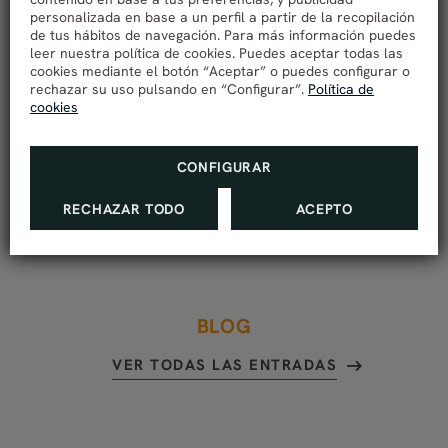
profesionales está deseando contar con tu
personalizada en base a un perfil a partir de la recopilación
de tus hábitos de navegación. Para más información puedes
presencia entre nosotros y por ello contamos en
leer nuestra política de cookies. Puedes aceptar todas las
nuestra web con un gran número de promociones,
cookies mediante el botón “Aceptar” o puedes configurar o
rechazar su uso pulsando en “Configurar”.
Política de
pensadas para todo tipo de clientes. Descuentos
cookies
para largas estancias, una cesta de deliciosas
frutas, una botella de cava acompañada de
CONFIGURAR
bombones, set de té en la habitación… ¡Te
esperamos!
RECHAZAR TODO
ACEPTO
BLOG
VER TODAS LAS ENTRADAS