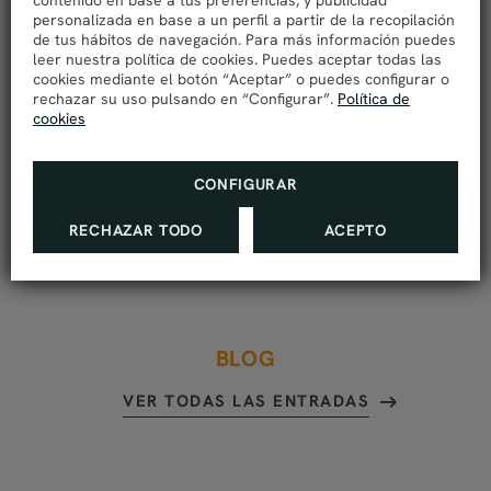
contenido en base a tus preferencias, y publicidad
combina confort, buen servicio y cercanía a todos
personalizada en base a un perfil a partir de la recopilación
de tus hábitos de navegación. Para más información puedes
los puntos de interés?
leer nuestra política de cookies. Puedes aceptar todas las
Altea es más que un destino turístico; es un
cookies mediante el botón “Aceptar” o puedes configurar o
rechazar su uso pulsando en “Configurar”.
Política de
lugar para vivir experiencias únicas, descubrir
cookies
rincones con historia y disfrutar del Mediterráneo en
todo su esplendor
CONFIGURAR
. Planifica tu escapada y déjate seducir por uno de
los pueblos más pintorescos de la Costa Blanca.
RECHAZAR TODO
ACEPTO
BLOG
VER TODAS LAS ENTRADAS