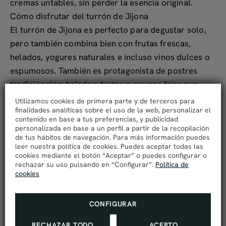
cremas untables, sin perder la esencia original.
Cómo disfrutar del turrón de Jijona
El turrón de Jijona es perfecto para degustar solo,
pero también combina bien con frutas frescas,
helados, yogures naturales e incluso vinos dulces o
espumosos. También es protagonista de postres
tradicionales: helados, tartas o cremas frías que
mantienen vivo el legado turronero durante todo el
Utilizamos cookies de primera parte y de terceros para
finalidades analíticas sobre el uso de la web, personalizar el
año.
contenido en base a tus preferencias, y publicidad
Muchos restaurantes de la provincia incluyen
personalizada en base a un perfil a partir de la recopilación
de tus hábitos de navegación. Para más información puedes
propuestas con turrón en sus menús navideños, y
leer nuestra política de cookies. Puedes aceptar todas las
cada vez más pastelerías lo trabajan en versiones
cookies mediante el botón “Aceptar” o puedes configurar o
rechazar su uso pulsando en “Configurar”.
Política de
más creativas. Sea como sea, probarlo en Jijona,
cookies
cerca de su origen, es una experiencia que marca la
diferencia.
CONFIGURAR
Jijona, un destino perfecto en Navidad
En definitiva, Jijona es mucho más que turrón. Es
RECHAZAR TODO
ACEPTO