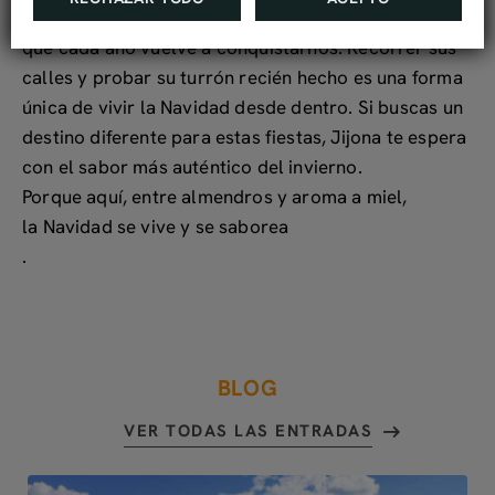
tradición, cultura mediterránea y un viaje sensorial
que cada año vuelve a conquistarnos. Recorrer sus
calles y probar su turrón recién hecho es una forma
única de vivir la Navidad desde dentro. Si buscas un
destino diferente para estas fiestas, Jijona te espera
con el sabor más auténtico del invierno.
Porque aquí, entre almendros y aroma a miel,
la Navidad se vive y se saborea
.
BLOG
VER TODAS LAS ENTRADAS